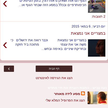
›
הגוף הנראות ושאינן נראות לעין, בזמן הטיפולים
הכימותרפיים ובכלל במסע הזה שבחר הגוף או...
2 תגובות:
יום רביעי, 6 במאי 2015
במצריים אני נמצאת
›
במצריים אני נמצאת וכבר רואה את ירושלים כי
מֹשָה אני את עצמי מתוכה ביד חזקה
ובחריקת שיניים. באימה ובחש...
›
דף הבית
הצג את הגירסה לאינטרנט
נעה גביש - כותבת ויוצרת את חיי מחדש
מסע לידה מאוחר
הצג את הפרופיל המלא שלי